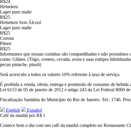
R$24
Heineken
Lager puro malte
R$25
Heineken Sem Álcool
Lager puro malte
R$25
Corona
Pilsen
R$25
Informamos que nossas cozinhas são compartilhadas e não possuímos um
como: Glúten. (Trigo, centeio, cevada, aveia e suas estirpes hibridiz
pecan pistache, pinoli)
Será acrescido a todos os valores 10% referente à taxa de serviço.
É proibida a venda, oferta, entrega e permissão de consumo de bebida a
Lei 6153 de 05 de janeiro de 2012 e artigo 243 da Lei Federal 8069 de 
Fiscalização Sanitária do Município do Rio de Janeiro. Tel.: 1746. Pro
English
Español
Café da manhã por R$ 1
Comece bem o dia com um café da manhã completo no Restaurante Cla