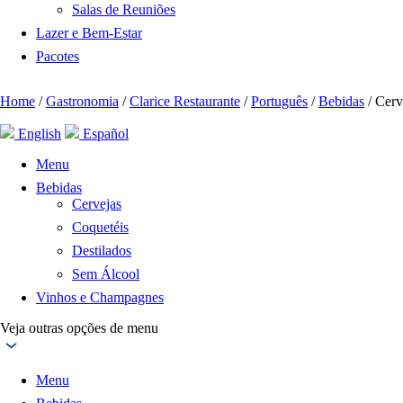
Salas de Reuniões
Lazer e Bem-Estar
Pacotes
Home
/
Gastronomia
/
Clarice Restaurante
/
Português
/
Bebidas
/
Cerv
English
Español
Menu
Bebidas
Cervejas
Coquetéis
Destilados
Sem Álcool
Vinhos e Champagnes
Veja outras opções de menu
Menu