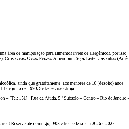
a área de manipulação para alimentos livres de alergênicos, por isso,
adas); Crustáceos; Ovos; Peixes; Amendoim; Soja; Leite; Castanhas (Amê
lcoólica, ainda que gratuitamente, aos menores de 18 (dezoito) anos.
13 de julho de 1990. Se beber, não dirija
con – [Tel: 151] . Rua da Ajuda, 5 / Subsolo – Centro – Rio de Janeiro 
rice! Reserve até domingo, 9/08 e hospede-se em 2026 e 2027.