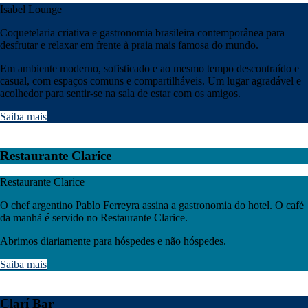
Isabel Lounge
Coquetelaria criativa e gastronomia brasileira contemporânea para
desfrutar e relaxar em frente à praia mais famosa do mundo.
Em ambiente moderno, sofisticado e ao mesmo tempo descontraído e
casual, com espaços comuns e compartilháveis. Um lugar agradável e
acolhedor para sentir-se na sala de estar com os amigos.
Saiba mais
Restaurante Clarice
Restaurante Clarice
O chef argentino Pablo Ferreyra assina a gastronomia do hotel. O café
da manhã é servido no Restaurante Clarice.
Abrimos diariamente para hóspedes e não hóspedes.
Saiba mais
Clarí Bar