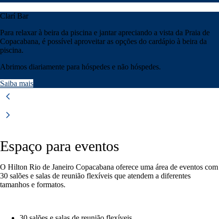
Clarí Bar
Para relaxar à beira da piscina e jantar apreciando a vista da Praia de
Copacabana, é possível aproveitar as opções do cardápio à beira da
piscina.
Abrimos diariamente para hóspedes e não hóspedes.
Saiba mais
Espaço para eventos
O Hilton Rio de Janeiro Copacabana oferece uma área de eventos com
30 salões e salas de reunião flexíveis que atendem a diferentes
tamanhos e formatos.
30 salões e salas de reunião flexíveis