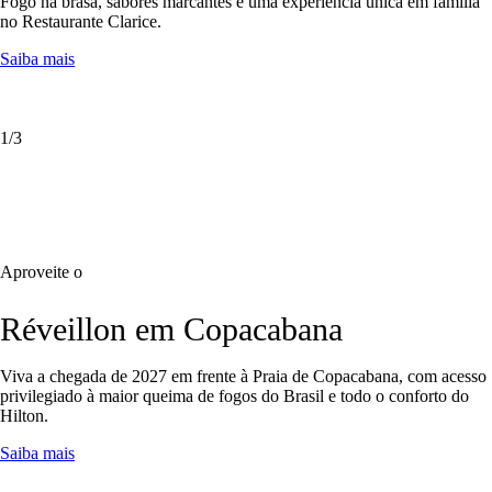
Fogo na brasa,
sabores marcantes
e uma
experiência única
em família
no Restaurante Clarice.
Saiba mais
1
/3
Aproveite o
Réveillon em Copacabana
Viva a chegada de 2027 em frente à Praia de Copacabana, com acesso
privilegiado à maior queima de fogos do Brasil e todo o conforto do
Hilton.
Saiba mais