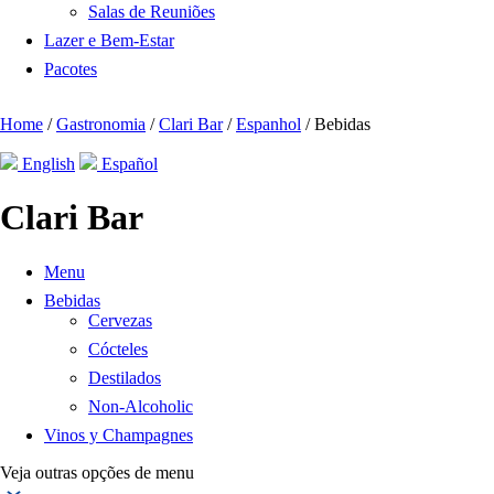
Salas de Reuniões
Lazer e Bem-Estar
Pacotes
Home
/
Gastronomia
/
Clari Bar
/
Espanhol
/
Bebidas
English
Español
Clari Bar
Menu
Bebidas
Cervezas
Cócteles
Destilados
Non-Alcoholic
Vinos y Champagnes
Veja outras opções de menu